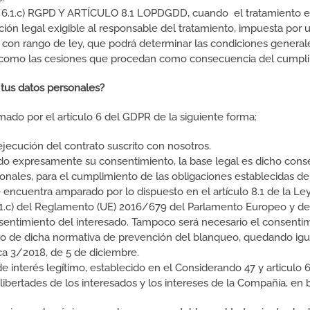
.c) RGPD Y ARTÍCULO 8.1 LOPDGDD, cuando el tratamiento es 
ión legal exigible al responsable del tratamiento, impuesta por
on rango de ley, que podrá determinar las condiciones generales
í como las cesiones que procedan como consecuencia del cumplim
tus datos personales?
imado por el artículo 6 del GDPR de la siguiente forma:
 ejecución del contrato suscrito con nosotros.
o expresamente su consentimiento, la base legal es dicho cons
onales, para el cumplimiento de las obligaciones establecidas de
 encuentra amparado por lo dispuesto en el artículo 8.1 de la Le
6.1.c) del Reglamento (UE) 2016/679 del Parlamento Europeo y del
sentimiento del interesado. Tampoco será necesario el consenti
aro de dicha normativa de prevención del blanqueo, quedando ig
ica 3/2018, de 5 de diciembre.
interés legítimo, establecido en el Considerando 47 y articulo 6
bertades de los interesados y los intereses de la Compañía, en bas