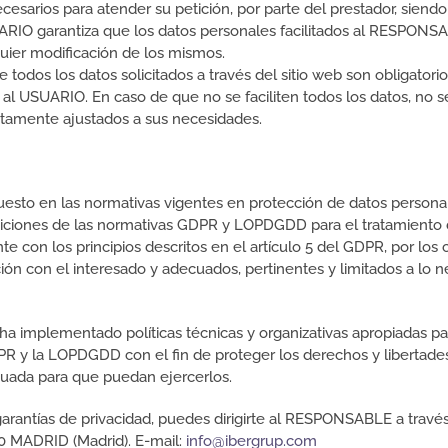
esarios para atender su petición, por parte del prestador, siendo 
ARIO garantiza que los datos personales facilitados al RESPONS
ier modificación de los mismos.
dos los datos solicitados a través del sitio web son obligatorio
 al USUARIO. En caso de que no se faciliten todos los datos, no s
letamente ajustados a sus necesidades.
uesto en las normativas vigentes en protección de datos person
iciones de las normativas GDPR y LOPDGDD para el tratamiento 
te con los principios descritos en el artículo 5 del GDPR, por lo
lación con el interesado y adecuados, pertinentes y limitados a lo n
 implementado políticas técnicas y organizativas apropiadas par
R y la LOPDGDD con el fin de proteger los derechos y libertade
uada para que puedan ejercerlos.
garantías de privacidad, puedes dirigirte al RESPONSABLE a tra
20 MADRID (Madrid). E-mail:
info@ibergrup.com