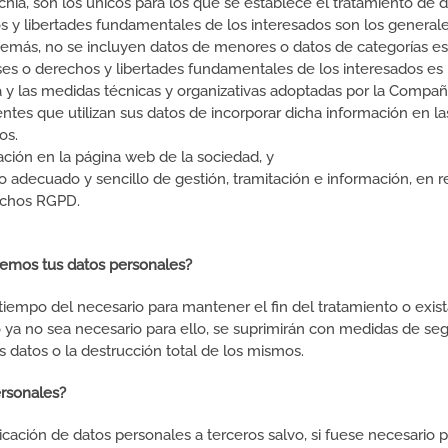
ia, son los únicos para los que se establece el tratamiento de da
s y libertades fundamentales de los interesados son los general
emás, no se incluyen datos de menores o datos de categorías es
eses o derechos y libertades fundamentales de los interesados es 
a y las medidas técnicas y organizativas adoptadas por la Compañ
entes que utilizan sus datos de incorporar dicha información en l
os.
ación en la página web de la sociedad, y
adecuado y sencillo de gestión, tramitación e información, en rel
echos RGPD.
emos tus datos personales?
iempo del necesario para mantener el fin del tratamiento o exist
 ya no sea necesario para ello, se suprimirán con medidas de se
s datos o la destrucción total de los mismos.
ersonales?
ación de datos personales a terceros salvo, si fuese necesario p