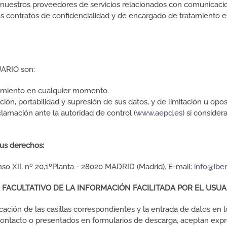
 a nuestros proveedores de servicios relacionados con comunicacio
 contratos de confidencialidad y de encargado de tratamiento ex
UARIO son:
timiento en cualquier momento.
ión, portabilidad y supresión de sus datos, y de limitación u opos
lamación ante la autoridad de control (
www.aepd.es
) si consider
sus derechos:
o XII, nº 20,1ºPlanta - 28020 MADRID (Madrid). E-mail:
info@ibe
 FACULTATIVO DE LA INFORMACIÓN FACILITADA POR EL USUA
ción de las casillas correspondientes y la entrada de datos en
e contacto o presentados en formularios de descarga, aceptan exp