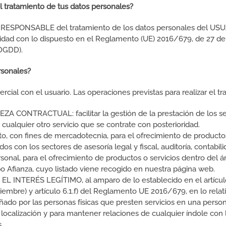
l tratamiento de tus datos personales?
 RESPONSABLE del tratamiento de los datos personales del USUA
idad con lo dispuesto en el Reglamento (UE) 2016/679, de 27 de a
DGDD).
rsonales?
cial con el usuario. Las operaciones previstas para realizar el tr
CONTRACTUAL: facilitar la gestión de la prestación de los ser
 cualquier otro servicio que se contrate con posterioridad.
o, con fines de mercadotecnia, para el ofrecimiento de productos
s con los sectores de asesoría legal y fiscal, auditoría, contabil
rsonal, para el ofrecimiento de productos o servicios dentro del 
o Afianza, cuyo listado viene recogido en nuestra página web.
 INTERÉS LEGÍTIMO, al amparo de lo establecido en el artícu
embre) y artículo 6.1.f) del Reglamento UE 2016/679, en lo relati
do por las personas físicas que presten servicios en una persona
 localización y para mantener relaciones de cualquier índole con l
s.