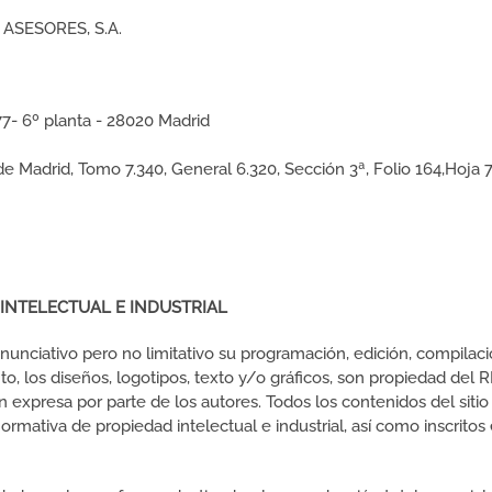
 ASESORES, S.A.
377- 6º planta - 28020 Madrid
 de Madrid, Tomo 7.340, General 6.320, Sección 3ª, Folio 164,Hoja 
INTELECTUAL E INDUSTRIAL
o enunciativo pero no limitativo su programación, edición, compil
o, los diseños, logotipos, texto y/o gráficos, son propiedad del 
ón expresa por parte de los autores. Todos los contenidos del sit
mativa de propiedad intelectual e industrial, así como inscritos 