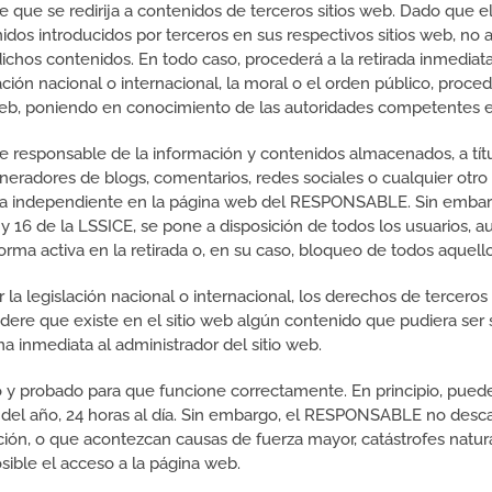
ble que se redirija a contenidos de terceros sitios web. Dado q
idos introducidos por terceros en sus respectivos sitios web, no
dichos contenidos. En todo caso, procederá a la retirada inmedia
ación nacional o internacional, la moral o el orden público, proce
o web, poniendo en conocimiento de las autoridades competentes 
responsable de la información y contenidos almacenados, a títu
 generadores de blogs, comentarios, redes sociales o cualquier otr
ma independiente en la página web del RESPONSABLE. Sin embar
1 y 16 de la LSSICE, se pone a disposición de todos los usuarios, a
orma activa en la retirada o, en su caso, bloqueo de todos aquel
 la legislación nacional o internacional, los derechos de terceros 
dere que existe en el sitio web algún contenido que pudiera ser s
ma inmediata al administrador del sitio web.
o y probado para que funcione correctamente. En principio, puede
 del año, 24 horas al día. Sin embargo, el RESPONSABLE no descar
ión, o que acontezcan causas de fuerza mayor, catástrofes natura
ible el acceso a la página web.