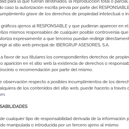
d para la que fueran destinados, la reproducción total o parcial, 
do caso la autorización escrita previa por parte del RESPONSABLE
mplimiento grave de los derechos de propiedad intelectual o ind
/o gráficos ajenos al RESPONSABLE y que pudieran aparecer en el 
 ellos mismos responsables de cualquier posible controversia que
oriza expresamente a que terceros puedan redirigir directament
irigir al sitio web principal de IBERGRUP ASESORES, S.A.
avor de sus titulares los correspondientes derechos de propiedad
 aparición en el sitio web la existencia de derechos o responsab
rocinio o recomendación por parte del mismo.
 de observación respecto a posibles incumplimientos de los derec
ualquiera de los contenidos del sitio web, puede hacerlo a través 
com
.
SABILIDADES
cualquier tipo de responsabilidad derivada de la información p
ido manipulada o introducida por un tercero ajeno al mismo.